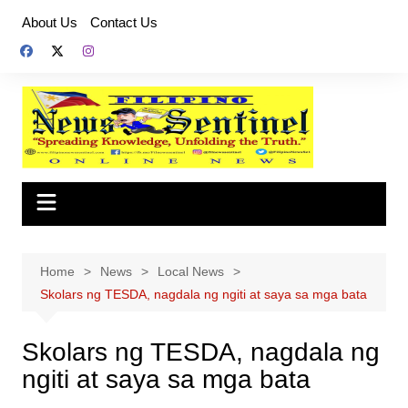
Skip
About Us
Contact Us
to
content
Home
News
Local News
Skolars ng TESDA, nagdala ng ngiti at saya sa mga bata
Skolars ng TESDA, nagdala ng
ngiti at saya sa mga bata