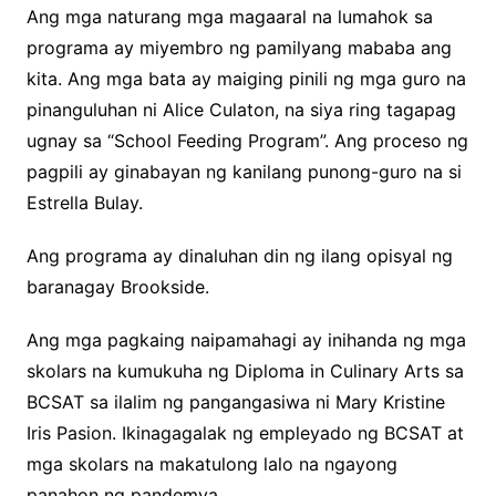
Ang mga naturang mga magaaral na lumahok sa
programa ay miyembro ng pamilyang mababa ang
kita. Ang mga bata ay maiging pinili ng mga guro na
pinanguluhan ni Alice Culaton, na siya ring tagapag
ugnay sa “School Feeding Program”. Ang proceso ng
pagpili ay ginabayan ng kanilang punong-guro na si
Estrella Bulay.
Ang programa ay dinaluhan din ng ilang opisyal ng
baranagay Brookside.
Ang mga pagkaing naipamahagi ay inihanda ng mga
skolars na kumukuha ng Diploma in Culinary Arts sa
BCSAT sa ilalim ng pangangasiwa ni Mary Kristine
Iris Pasion. Ikinagagalak ng empleyado ng BCSAT at
mga skolars na makatulong lalo na ngayong
panahon ng pandemya.