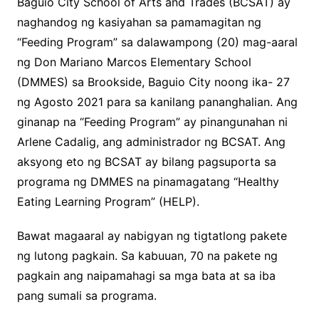
Baguio City School of Arts and Trades (BCSAT) ay
naghandog ng kasiyahan sa pamamagitan ng
“Feeding Program” sa dalawampong (20) mag-aaral
ng Don Mariano Marcos Elementary School
(DMMES) sa Brookside, Baguio City noong ika- 27
ng Agosto 2021 para sa kanilang pananghalian. Ang
ginanap na “Feeding Program” ay pinangunahan ni
Arlene Cadalig, ang administrador ng BCSAT. Ang
aksyong eto ng BCSAT ay bilang pagsuporta sa
programa ng DMMES na pinamagatang “Healthy
Eating Learning Program” (HELP).
Bawat magaaral ay nabigyan ng tigtatlong pakete
ng lutong pagkain. Sa kabuuan, 70 na pakete ng
pagkain ang naipamahagi sa mga bata at sa iba
pang sumali sa programa.