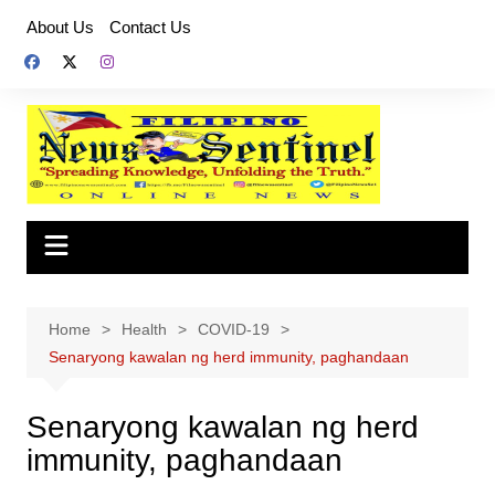
Skip
About Us
Contact Us
to
content
Home
Health
COVID-19
Senaryong kawalan ng herd immunity, paghandaan
Senaryong kawalan ng herd
immunity, paghandaan