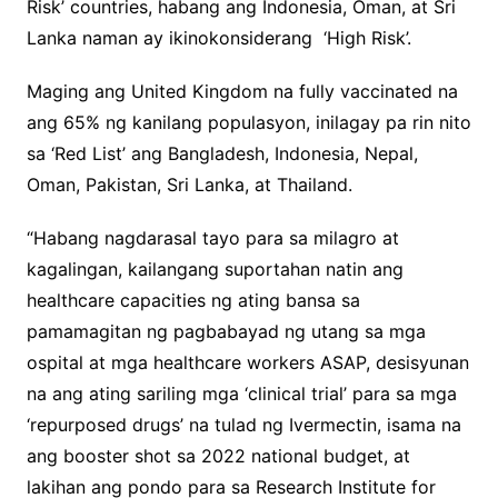
Risk’ countries, habang ang Indonesia, Oman, at Sri
Lanka naman ay ikinokonsiderang ‘High Risk’.
Maging ang United Kingdom na fully vaccinated na
ang 65% ng kanilang populasyon, inilagay pa rin nito
sa ‘Red List’ ang Bangladesh, Indonesia, Nepal,
Oman, Pakistan, Sri Lanka, at Thailand.
“Habang nagdarasal tayo para sa milagro at
kagalingan, kailangang suportahan natin ang
healthcare capacities ng ating bansa sa
pamamagitan ng pagbabayad ng utang sa mga
ospital at mga healthcare workers ASAP, desisyunan
na ang ating sariling mga ‘clinical trial’ para sa mga
‘repurposed drugs’ na tulad ng Ivermectin, isama na
ang booster shot sa 2022 national budget, at
lakihan ang pondo para sa Research Institute for