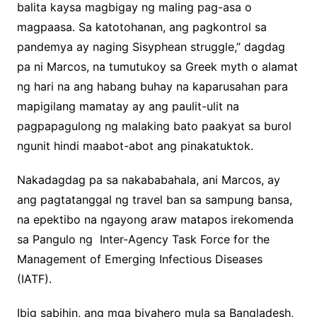
balita kaysa magbigay ng maling pag-asa o
magpaasa. Sa katotohanan, ang pagkontrol sa
pandemya ay naging Sisyphean struggle,” dagdag
pa ni Marcos, na tumutukoy sa Greek myth o alamat
ng hari na ang habang buhay na kaparusahan para
mapigilang mamatay ay ang paulit-ulit na
pagpapagulong ng malaking bato paakyat sa burol
ngunit hindi maabot-abot ang pinakatuktok.
Nakadagdag pa sa nakababahala, ani Marcos, ay
ang pagtatanggal ng travel ban sa sampung bansa,
na epektibo na ngayong araw matapos irekomenda
sa Pangulo ng Inter-Agency Task Force for the
Management of Emerging Infectious Diseases
(IATF).
Ibig sabihin, ang mga biyahero mula sa Bangladesh,