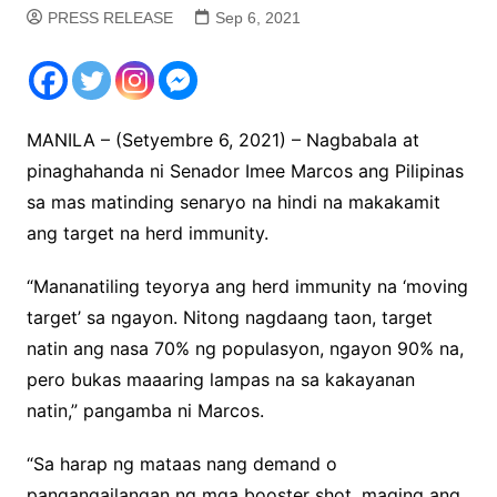
PRESS RELEASE
Sep 6, 2021
MANILA – (Setyembre 6, 2021) – Nagbabala at
pinaghahanda ni Senador Imee Marcos ang Pilipinas
sa mas matinding senaryo na hindi na makakamit
ang target na herd immunity.
“Mananatiling teyorya ang herd immunity na ‘moving
target’ sa ngayon. Nitong nagdaang taon, target
natin ang nasa 70% ng populasyon, ngayon 90% na,
pero bukas maaaring lampas na sa kakayanan
natin,” pangamba ni Marcos.
“Sa harap ng mataas nang demand o
pangangailangan ng mga booster shot, maging ang