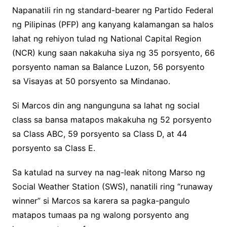
Napanatili rin ng standard-bearer ng Partido Federal
ng Pilipinas (PFP) ang kanyang kalamangan sa halos
lahat ng rehiyon tulad ng National Capital Region
(NCR) kung saan nakakuha siya ng 35 porsyento, 66
porsyento naman sa Balance Luzon, 56 porsyento
sa Visayas at 50 porsyento sa Mindanao.
Si Marcos din ang nangunguna sa lahat ng social
class sa bansa matapos makakuha ng 52 porsyento
sa Class ABC, 59 porsyento sa Class D, at 44
porsyento sa Class E.
Sa katulad na survey na nag-leak nitong Marso ng
Social Weather Station (SWS), nanatili ring “runaway
winner” si Marcos sa karera sa pagka-pangulo
matapos tumaas pa ng walong porsyento ang