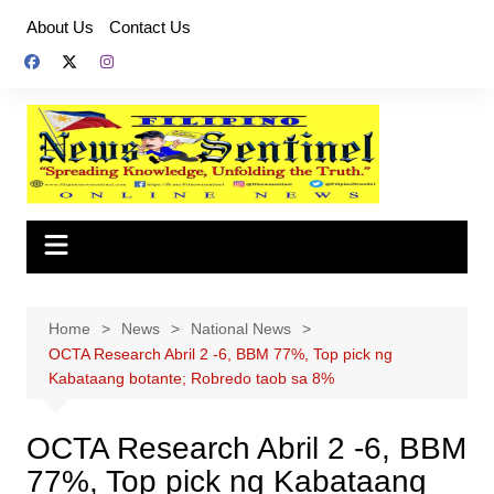
Skip
About Us
Contact Us
to
content
Home
News
National News
OCTA Research Abril 2 -6, BBM 77%, Top pick ng
Kabataang botante; Robredo taob sa 8%
OCTA Research Abril 2 -6, BBM
77%, Top pick ng Kabataang