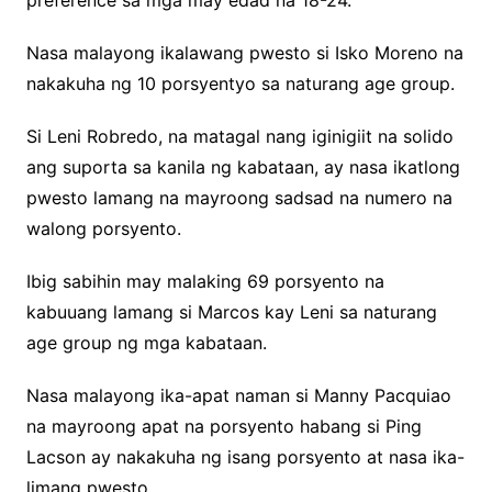
preference sa mga may edad na 18-24.
Nasa malayong ikalawang pwesto si Isko Moreno na
nakakuha ng 10 porsyentyo sa naturang age group.
Si Leni Robredo, na matagal nang iginigiit na solido
ang suporta sa kanila ng kabataan, ay nasa ikatlong
pwesto lamang na mayroong sadsad na numero na
walong porsyento.
Ibig sabihin may malaking 69 porsyento na
kabuuang lamang si Marcos kay Leni sa naturang
age group ng mga kabataan.
Nasa malayong ika-apat naman si Manny Pacquiao
na mayroong apat na porsyento habang si Ping
Lacson ay nakakuha ng isang porsyento at nasa ika-
limang pwesto.