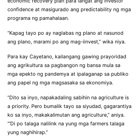
economic recovery plan para iangat ang investor
confidence at masigurado ang predictability ng mga
programa ng pamahalaan.
“Kapag tayo po ay naglabas ng plano at nasunod
ang plano, marami po ang mag-iinvest,” wika niya.
Para kay Cayetano, kailangang gawing prayoridad
ang agrikultura sa pagbangon ng bansa mula sa
mga epekto ng pandemya at ipalaganap sa publiko
ang papel ng mga magsasaka sa ekonomiya.
“Dito sa inyo, napakadaling sabihin na agriculture is
a priority. Pero bumalik tayo sa siyudad, gagarantiya
ko sa inyo, makakalimutan ang agriculture,” aniya.
“‘Di po talaga nalilink na yung mga farmers talaga
yung naghihirap.”