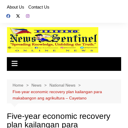
Skip
About Us
Contact Us
to
content
Home
News
National News
Five-year economic recovery plan kailangan para
makabangon ang agrikultura – Cayetano
Five-year economic recovery
plan kailangan para