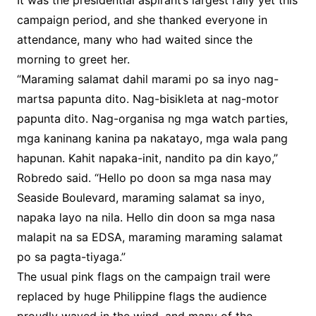
It was the presidential aspirant’s largest rally yet this
campaign period, and she thanked everyone in
attendance, many who had waited since the
morning to greet her.
“Maraming salamat dahil marami po sa inyo nag-
martsa papunta dito. Nag-bisikleta at nag-motor
papunta dito. Nag-organisa ng mga watch parties,
mga kaninang kanina pa nakatayo, mga wala pang
hapunan. Kahit napaka-init, nandito pa din kayo,”
Robredo said. “Hello po doon sa mga nasa may
Seaside Boulevard, maraming salamat sa inyo,
napaka layo na nila. Hello din doon sa mga nasa
malapit na sa EDSA, maraming maraming salamat
po sa pagta-tiyaga.”
The usual pink flags on the campaign trail were
replaced by huge Philippine flags the audience