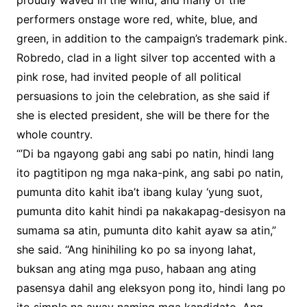
proudly waved in the wind, and many of the
performers onstage wore red, white, blue, and
green, in addition to the campaign’s trademark pink.
Robredo, clad in a light silver top accented with a
pink rose, had invited people of all political
persuasions to join the celebration, as she said if
she is elected president, she will be there for the
whole country.
“’Di ba ngayong gabi ang sabi po natin, hindi lang
ito pagtitipon ng mga naka-pink, ang sabi po natin,
pumunta dito kahit iba’t ibang kulay ‘yung suot,
pumunta dito kahit hindi pa nakakapag-desisyon na
sumama sa atin, pumunta dito kahit ayaw sa atin,”
she said. “Ang hinihiling ko po sa inyong lahat,
buksan ang ating mga puso, habaan ang ating
pasensya dahil ang eleksyon pong ito, hindi lang po