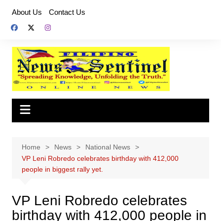
Skip
About Us
Contact Us
to
content
Home
News
National News
VP Leni Robredo celebrates birthday with 412,000
people in biggest rally yet.
VP Leni Robredo celebrates
birthday with 412,000 people in