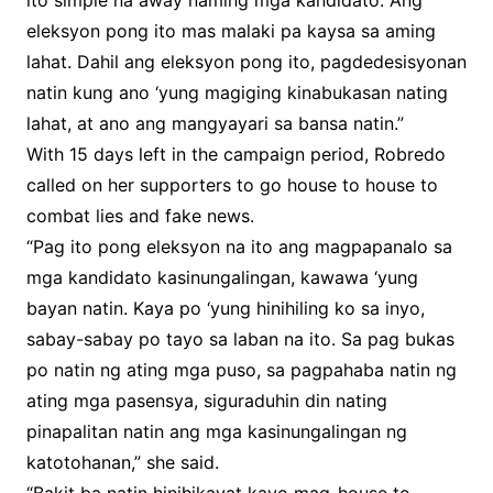
ito simple na away naming mga kandidato. Ang
eleksyon pong ito mas malaki pa kaysa sa aming
lahat. Dahil ang eleksyon pong ito, pagdedesisyonan
natin kung ano ‘yung magiging kinabukasan nating
lahat, at ano ang mangyayari sa bansa natin.”
With 15 days left in the campaign period, Robredo
called on her supporters to go house to house to
combat lies and fake news.
“Pag ito pong eleksyon na ito ang magpapanalo sa
mga kandidato kasinungalingan, kawawa ‘yung
bayan natin. Kaya po ‘yung hinihiling ko sa inyo,
sabay-sabay po tayo sa laban na ito. Sa pag bukas
po natin ng ating mga puso, sa pagpahaba natin ng
ating mga pasensya, siguraduhin din nating
pinapalitan natin ang mga kasinungalingan ng
katotohanan,” she said.