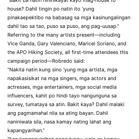
“Bakit ba natin hinihikayat kayo mag-house to
house? Dahil tingin po natin ito ‘yung
pinakaepektibo na babasag sa mga kasinungalingan
dahil tao sa tao, puso sa puso, ang pag-uusap.”
Referring to the many artists present—including
Vice Ganda, Gary Valenciano, Maricel Soriano, and
the APO Hiking Society, all first-time attendees this
campaign period—Robredo said:
“Nakita natin kung sino ‘yung mga artista, mga
napakasisikat na mga singers, mga actors and
actresses, mga entertainers, mga social media
influencers, kahit po hindi tayo nangunguna sa
survey, tumataya sa atin. Bakit kaya? Dahil malaki
ang pagmamahal nila sa ating bayan. Dahil
naniniwala sila, nasa kamay nating lahat ang
kapangyarihan.”