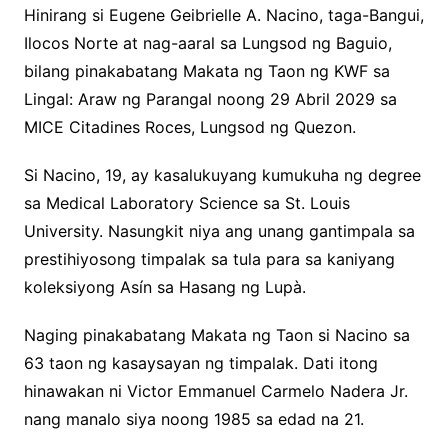
Hinirang si Eugene Geibrielle A. Nacino, taga-Bangui,
Ilocos Norte at nag-aaral sa Lungsod ng Baguio,
bilang pinakabatang Makata ng Taon ng KWF sa
Lingal: Araw ng Parangal noong 29 Abril 2029 sa
MICE Citadines Roces, Lungsod ng Quezon.
Si Nacino, 19, ay kasalukuyang kumukuha ng degree
sa Medical Laboratory Science sa St. Louis
University. Nasungkit niya ang unang gantimpala sa
prestihiyosong timpalak sa tula para sa kaniyang
koleksiyong Asín sa Hasang ng Lupà.
Naging pinakabatang Makata ng Taon si Nacino sa
63 taon ng kasaysayan ng timpalak. Dati itong
hinawakan ni Victor Emmanuel Carmelo Nadera Jr.
nang manalo siya noong 1985 sa edad na 21.