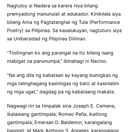
Nagtuloy si Nadera sa karera niya bilang
premyadong manunulat at edukador. Kinikilala siya
bilang Ama ng Pagtatanghal ng Tula (Performance
Poetry) sa Pilipinas. Sa kasalukuyan, nagtuturo siya
sa Unibersidad ng Pilipinas Diliman.
“Tinitingnan ko ang parangal na ito bilang isang
mabigat na panunumpa,” ibinahagi ni Nacino.
“Na ang dila ng kabataan ay kayang bumigkas ng
mga talinghagang kasintigas ng bato at kasinlalim
ng mga ugat,” dagdag pa ng kabataang makata.
Nagwagi rin sa timpalak sina Joseph E. Cemena,
ikalawang gantimpala; Romeo Peña, ikatlong
gantimpala; Emersan D. Baldemor, karangalang
banggit; at Mark Anthony S. Angeles, karangalang