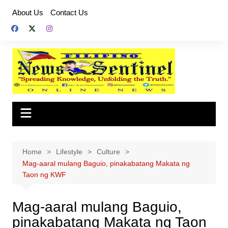
Skip
About Us
Contact Us
to
content
Home
Lifestyle
Culture
Mag-aaral mulang Baguio, pinakabatang Makata ng
Taon ng KWF
Mag-aaral mulang Baguio,
pinakabatang Makata ng Taon