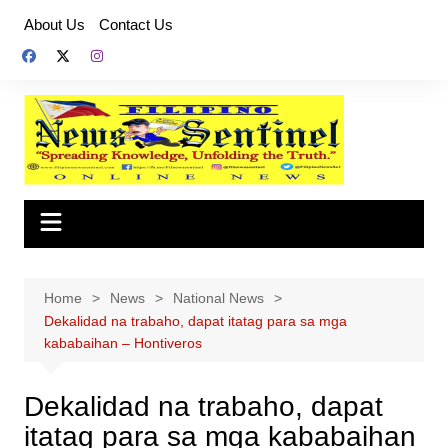
Skip
About Us
Contact Us
to
content
Home
News
National News
Dekalidad na trabaho, dapat itatag para sa mga
kababaihan – Hontiveros
Dekalidad na trabaho, dapat
itatag para sa mga kababaihan