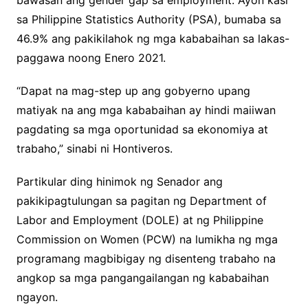
bawasan ang gender gap sa employment. Ayon kasi
sa Philippine Statistics Authority (PSA), bumaba sa
46.9% ang pakikilahok ng mga kababaihan sa lakas-
paggawa noong Enero 2021.
“Dapat na mag-step up ang gobyerno upang
matiyak na ang mga kababaihan ay hindi maiiwan
pagdating sa mga oportunidad sa ekonomiya at
trabaho,” sinabi ni Hontiveros.
Partikular ding hinimok ng Senador ang
pakikipagtulungan sa pagitan ng Department of
Labor and Employment (DOLE) at ng Philippine
Commission on Women (PCW) na lumikha ng mga
programang magbibigay ng disenteng trabaho na
angkop sa mga pangangailangan ng kababaihan
ngayon.