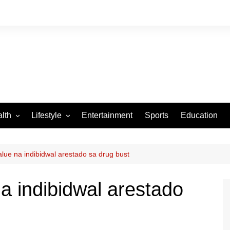
lth
Lifestyle
Entertainment
Sports
Education
VID-19
Tourism
Arts and Crafts
alue na indibidwal arestado sa drug bust
Culture
a indibidwal arestado
Fashion
Home and Parenting