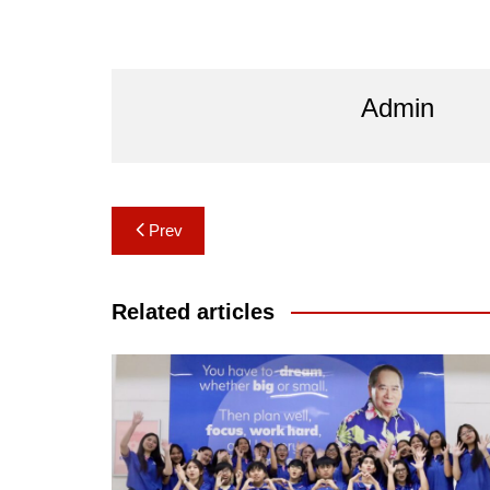
Admin
Post
Prev
navigation
Related articles