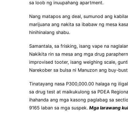
sa loob ng inuupahang apartment.
Nang matapos ang deal, sumunod ang kabilang
marijuana ang nakita sa ibabaw ng mesa kas
hinihinalang shabu.
Samantala, sa frisking, isang vape na nagla
Nakikita rin sa mesa ang mga drug paraphern
improvised tooter, isang weighing scale, gunti
Narekober sa bulsa ni Manuzon ang buy-bust
Tinatayang nasa P300,000.00 halaga ng iligal
sa drug test at maikukulong sa PDEA Region
ihahanda ang mga kasong paglabag sa section
9165 laban sa mga suspek.
Mga larawang kuh