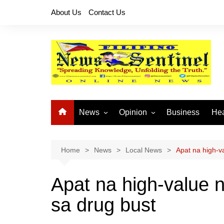
Skip
About Us
Contact Us
to
content
News
Opinion
Business
Hea
Local News
Let’s Talk About It
CO
National News
Buhay OFW
Home
News
Local News
Apat na high-v
Cordillera News
Islam is the Solution
Apat na high-value n
Provincial News
sa drug bust