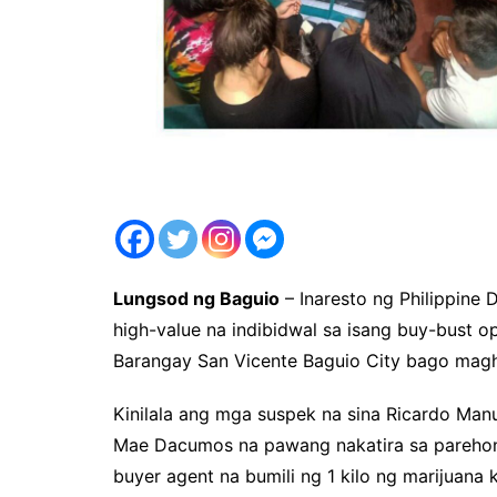
Lungsod ng Baguio
– Inaresto ng Philippine
high-value na indibidwal sa isang buy-bust o
Barangay San Vicente Baguio City bago magh
Kinilala ang mga suspek na sina Ricardo Man
Mae Dacumos na pawang nakatira sa parehong 
buyer agent na bumili ng 1 kilo ng marijuana