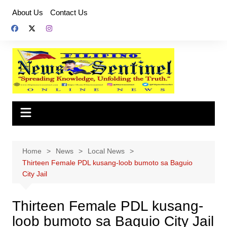
Skip
About Us
Contact Us
to
content
Home
News
Local News
Thirteen Female PDL kusang-loob bumoto sa Baguio
City Jail
Thirteen Female PDL kusang-
loob bumoto sa Baguio City Jail