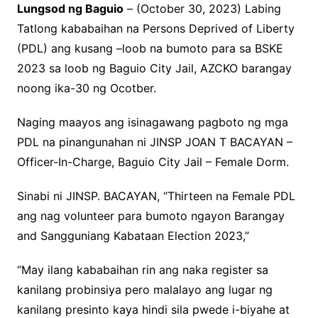
Lungsod ng Baguio
– (October 30, 2023) Labing
Tatlong kababaihan na Persons Deprived of Liberty
(PDL) ang kusang –loob na bumoto para sa BSKE
2023 sa loob ng Baguio City Jail, AZCKO barangay
noong ika-30 ng Ocotber.
Naging maayos ang isinagawang pagboto ng mga
PDL na pinangunahan ni JINSP JOAN T BACAYAN –
Officer-In-Charge, Baguio City Jail – Female Dorm.
Sinabi ni JINSP. BACAYAN, “Thirteen na Female PDL
ang nag volunteer para bumoto ngayon Barangay
and Sangguniang Kabataan Election 2023,”
“May ilang kababaihan rin ang naka register sa
kanilang probinsiya pero malalayo ang lugar ng
kanilang presinto kaya hindi sila pwede i-biyahe at