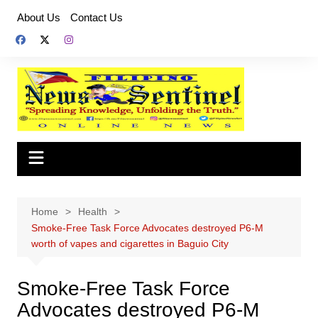
Skip
About Us
Contact Us
to
content
Home
Health
Smoke-Free Task Force Advocates destroyed P6-M
worth of vapes and cigarettes in Baguio City
Smoke-Free Task Force
Advocates destroyed P6-M