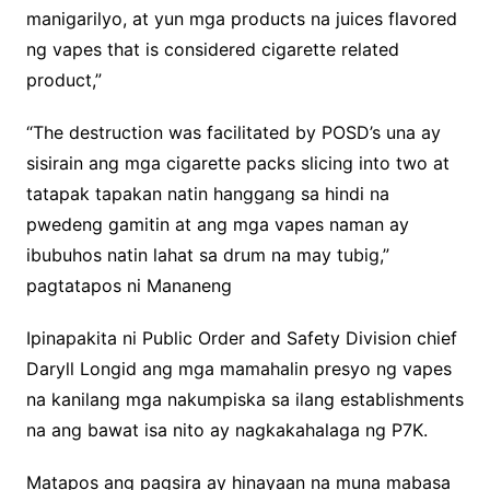
manigarilyo, at yun mga products na juices flavored
ng vapes that is considered cigarette related
product,”
“The destruction was facilitated by POSD’s una ay
sisirain ang mga cigarette packs slicing into two at
tatapak tapakan natin hanggang sa hindi na
pwedeng gamitin at ang mga vapes naman ay
ibubuhos natin lahat sa drum na may tubig,”
pagtatapos ni Mananeng
Ipinapakita ni Public Order and Safety Division chief
Daryll Longid ang mga mamahalin presyo ng vapes
na kanilang mga nakumpiska sa ilang establishments
na ang bawat isa nito ay nagkakahalaga ng P7K.
Matapos ang pagsira ay hinayaan na muna mabasa