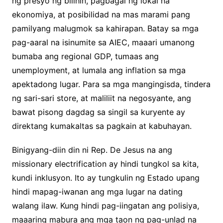
ng presyo ng bilihin, pagbagal ng lokal na
ekonomiya, at posibilidad na mas marami pang
pamilyang malugmok sa kahirapan. Batay sa mga
pag-aaral na isinumite sa AIEC, maaari umanong
bumaba ang regional GDP, tumaas ang
unemployment, at lumala ang inflation sa mga
apektadong lugar. Para sa mga mangingisda, tindera
ng sari-sari store, at maliliit na negosyante, ang
bawat pisong dagdag sa singil sa kuryente ay
direktang kumakaltas sa pagkain at kabuhayan.
Binigyang-diin din ni Rep. De Jesus na ang
missionary electrification ay hindi tungkol sa kita,
kundi inklusyon. Ito ay tungkulin ng Estado upang
hindi mapag-iwanan ang mga lugar na dating
walang ilaw. Kung hindi pag-iingatan ang polisiya,
maaaring mabura ang mga taon ng pag-unlad na