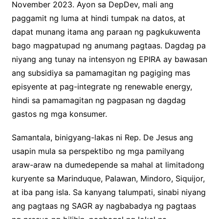
November 2023. Ayon sa DepDev, mali ang
paggamit ng luma at hindi tumpak na datos, at
dapat munang itama ang paraan ng pagkukuwenta
bago magpatupad ng anumang pagtaas. Dagdag pa
niyang ang tunay na intensyon ng EPIRA ay bawasan
ang subsidiya sa pamamagitan ng pagiging mas
episyente at pag-integrate ng renewable energy,
hindi sa pamamagitan ng pagpasan ng dagdag
gastos ng mga konsumer.
Samantala, binigyang-lakas ni Rep. De Jesus ang
usapin mula sa perspektibo ng mga pamilyang
araw-araw na dumedepende sa mahal at limitadong
kuryente sa Marinduque, Palawan, Mindoro, Siquijor,
at iba pang isla. Sa kanyang talumpati, sinabi niyang
ang pagtaas ng SAGR ay nagbabadya ng pagtaas