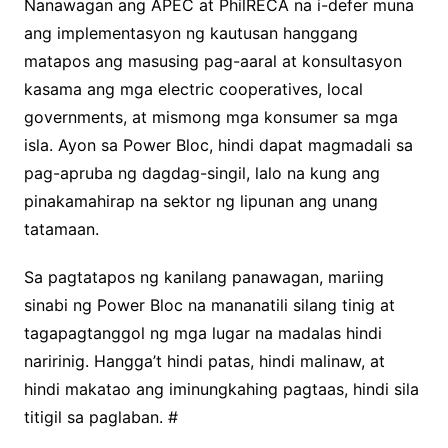
Nanawagan ang APEC at PhilRECA na i-defer muna
ang implementasyon ng kautusan hanggang
matapos ang masusing pag-aaral at konsultasyon
kasama ang mga electric cooperatives, local
governments, at mismong mga konsumer sa mga
isla. Ayon sa Power Bloc, hindi dapat magmadali sa
pag-apruba ng dagdag-singil, lalo na kung ang
pinakamahirap na sektor ng lipunan ang unang
tatamaan.
Sa pagtatapos ng kanilang panawagan, mariing
sinabi ng Power Bloc na mananatili silang tinig at
tagapagtanggol ng mga lugar na madalas hindi
naririnig. Hangga’t hindi patas, hindi malinaw, at
hindi makatao ang iminungkahing pagtaas, hindi sila
titigil sa paglaban. #