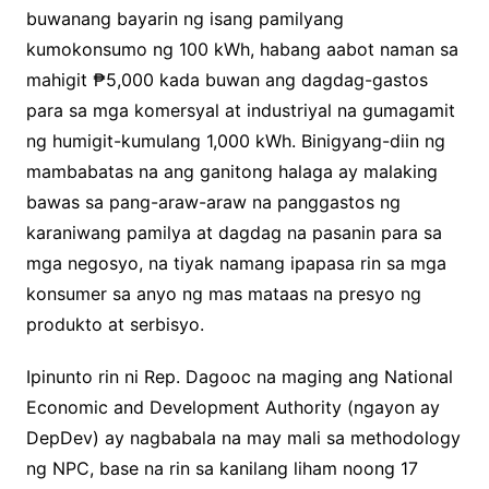
buwanang bayarin ng isang pamilyang
kumokonsumo ng 100 kWh, habang aabot naman sa
mahigit ₱5,000 kada buwan ang dagdag-gastos
para sa mga komersyal at industriyal na gumagamit
ng humigit-kumulang 1,000 kWh. Binigyang-diin ng
mambabatas na ang ganitong halaga ay malaking
bawas sa pang-araw-araw na panggastos ng
karaniwang pamilya at dagdag na pasanin para sa
mga negosyo, na tiyak namang ipapasa rin sa mga
konsumer sa anyo ng mas mataas na presyo ng
produkto at serbisyo.
Ipinunto rin ni Rep. Dagooc na maging ang National
Economic and Development Authority (ngayon ay
DepDev) ay nagbabala na may mali sa methodology
ng NPC, base na rin sa kanilang liham noong 17