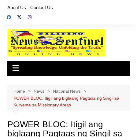
Skip
About Us
Contact Us
to
content
Home
News
National News
POWER BLOC: Itigil ang biglaang Pagtaas ng Singil sa
Kuryente sa Missionary Areas
POWER BLOC: Itigil ang
biglaang Pagtaas ng Singil sa