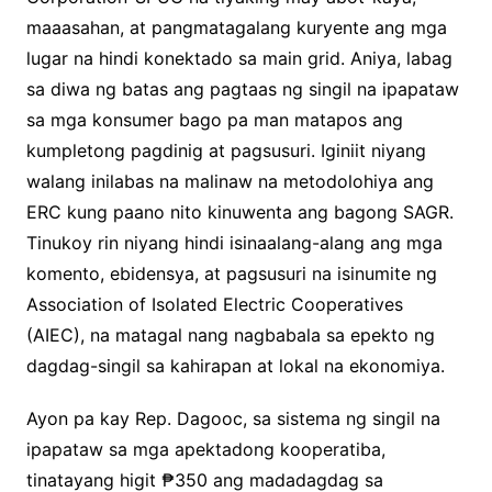
maaasahan, at pangmatagalang kuryente ang mga
lugar na hindi konektado sa main grid. Aniya, labag
sa diwa ng batas ang pagtaas ng singil na ipapataw
sa mga konsumer bago pa man matapos ang
kumpletong pagdinig at pagsusuri. Iginiit niyang
walang inilabas na malinaw na metodolohiya ang
ERC kung paano nito kinuwenta ang bagong SAGR.
Tinukoy rin niyang hindi isinaalang-alang ang mga
komento, ebidensya, at pagsusuri na isinumite ng
Association of Isolated Electric Cooperatives
(AIEC), na matagal nang nagbabala sa epekto ng
dagdag-singil sa kahirapan at lokal na ekonomiya.
Ayon pa kay Rep. Dagooc, sa sistema ng singil na
ipapataw sa mga apektadong kooperatiba,
tinatayang higit ₱350 ang madadagdag sa