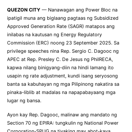
QUEZON CITY
— Nanawagan ang Power Bloc na
ipatigil muna ang biglaang pagtaas ng Subsidized
Approved Generation Rate (SAGR) matapos ang
inilabas na kautusan ng Energy Regulatory
Commission (ERC) noong 23 September 2025. Sa
privilege speeches nina Rep. Sergio C. Dagooc ng
APEC at Rep. Presley C. De Jesus ng PhilRECA,
kapwa nilang binigyang-diin na hindi lamang ito
usapin ng rate adjustment, kundi isang seryosong
banta sa kabuhayan ng mga Pilipinong nakatira sa
pinaka-liblib at madalas na napapabayaang mga
lugar ng bansa.
Ayon kay Rep. Dagooc, malinaw ang mandato ng
Section 70 ng EPIRA: tungkulin ng National Power
Corporation-SPUG na tiyaking may abot-kaya,