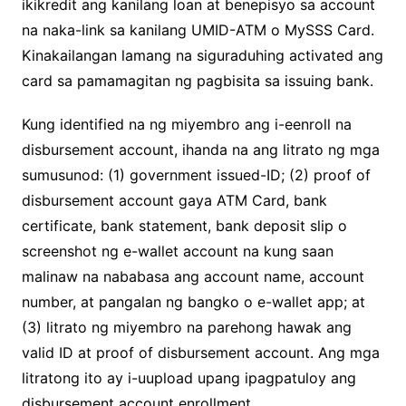
ikikredit ang kanilang loan at benepisyo sa account
na naka-link sa kanilang UMID-ATM o MySSS Card.
Kinakailangan lamang na siguraduhing activated ang
card sa pamamagitan ng pagbisita sa issuing bank.
Kung identified na ng miyembro ang i-eenroll na
disbursement account, ihanda na ang litrato ng mga
sumusunod: (1) government issued-ID; (2) proof of
disbursement account gaya ATM Card, bank
certificate, bank statement, bank deposit slip o
screenshot ng e-wallet account na kung saan
malinaw na nababasa ang account name, account
number, at pangalan ng bangko o e-wallet app; at
(3) litrato ng miyembro na parehong hawak ang
valid ID at proof of disbursement account. Ang mga
litratong ito ay i-uupload upang ipagpatuloy ang
disbursement account enrollment.