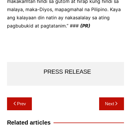
makakamtan hindi sa gutom at hirap kung hindi sa
malaya, maka-Diyos, mapagmahal na Pilipino. Kaya
ang kalayaan din natin ay nakasalalay sa ating
pagbubukid at pagtatanim.” ###
(PR)
PRESS RELEASE
Post
Prev
Next
navigation
Related articles