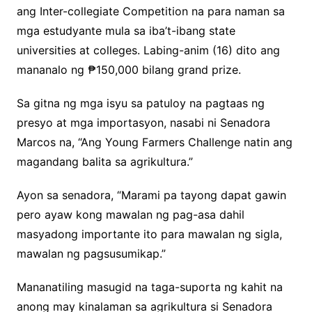
ang Inter-collegiate Competition na para naman sa
mga estudyante mula sa iba’t-ibang state
universities at colleges. Labing-anim (16) dito ang
mananalo ng ₱150,000 bilang grand prize.
Sa gitna ng mga isyu sa patuloy na pagtaas ng
presyo at mga importasyon, nasabi ni Senadora
Marcos na, “Ang Young Farmers Challenge natin ang
magandang balita sa agrikultura.”
Ayon sa senadora, “Marami pa tayong dapat gawin
pero ayaw kong mawalan ng pag-asa dahil
masyadong importante ito para mawalan ng sigla,
mawalan ng pagsusumikap.”
Mananatiling masugid na taga-suporta ng kahit na
anong may kinalaman sa agrikultura si Senadora