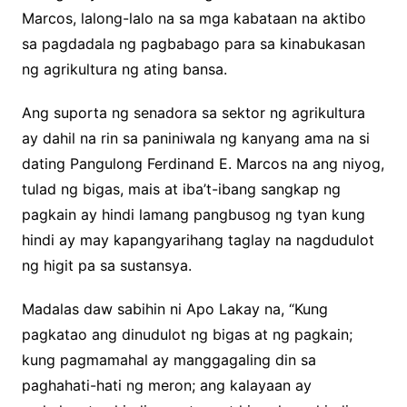
Marcos, lalong-lalo na sa mga kabataan na aktibo
sa pagdadala ng pagbabago para sa kinabukasan
ng agrikultura ng ating bansa.
Ang suporta ng senadora sa sektor ng agrikultura
ay dahil na rin sa paniniwala ng kanyang ama na si
dating Pangulong Ferdinand E. Marcos na ang niyog,
tulad ng bigas, mais at iba’t-ibang sangkap ng
pagkain ay hindi lamang pangbusog ng tyan kung
hindi ay may kapangyarihang taglay na nagdudulot
ng higit pa sa sustansya.
Madalas daw sabihin ni Apo Lakay na, “Kung
pagkatao ang dinudulot ng bigas at ng pagkain;
kung pagmamahal ay manggagaling din sa
paghahati-hati ng meron; ang kalayaan ay