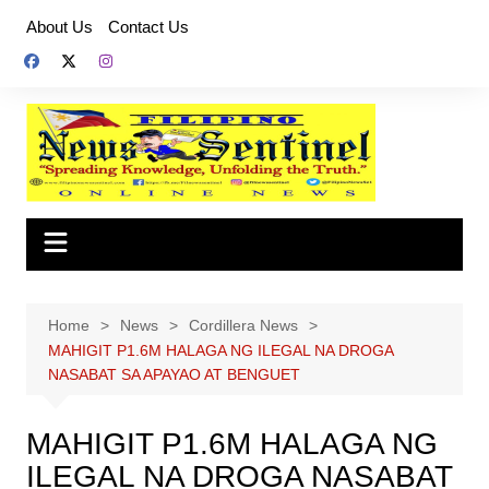
Skip
About Us
Contact Us
to
content
Home
News
Cordillera News
MAHIGIT P1.6M HALAGA NG ILEGAL NA DROGA
NASABAT SA APAYAO AT BENGUET
MAHIGIT P1.6M HALAGA NG
ILEGAL NA DROGA NASABAT