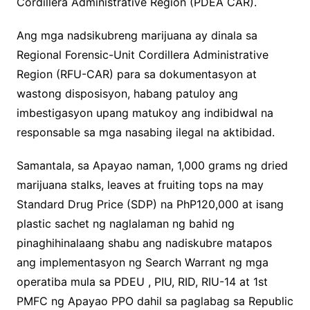
Cordillera Administrative Region (PDEA CAR).
Ang mga nadsikubreng marijuana ay dinala sa
Regional Forensic-Unit Cordillera Administrative
Region (RFU-CAR) para sa dokumentasyon at
wastong disposisyon, habang patuloy ang
imbestigasyon upang matukoy ang indibidwal na
responsable sa mga nasabing ilegal na aktibidad.
Samantala, sa Apayao naman, 1,000 grams ng dried
marijuana stalks, leaves at fruiting tops na may
Standard Drug Price (SDP) na PhP120,000 at isang
plastic sachet ng naglalaman ng bahid ng
pinaghihinalaang shabu ang nadiskubre matapos
ang implementasyon ng Search Warrant ng mga
operatiba mula sa PDEU , PIU, RID, RIU-14 at 1st
PMFC ng Apayao PPO dahil sa paglabag sa Republic