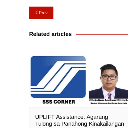
Post
Prev
navigation
Related articles
UPLIFT Assistance: Agarang
Tulong sa Panahong Kinakailangan