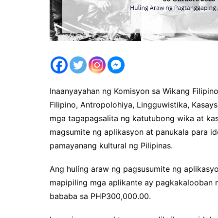
Inaanyayahan ng Komisyon sa Wikang Filipin
Filipino, Antropolohiya, Lingguwistika, Kasay
mga tagapagsalita ng katutubong wika at ka
magsumite ng aplikasyon at panukala para i
pamayanang kultural ng Pilipinas.
Ang hulíng araw ng pagsusumite ng aplikasy
mapipiling mga aplikante ay pagkakalooban n
bababa sa PHP300,000.00.