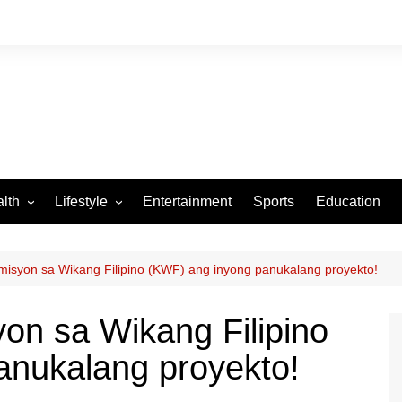
lth
Lifestyle
Entertainment
Sports
Education
VID-19
Tourism
Arts and Crafts
omisyon sa Wikang Filipino (KWF) ang inyong panukalang proyekto!
Culture
yon sa Wikang Filipino
Fashion
anukalang proyekto!
Home and Parenting