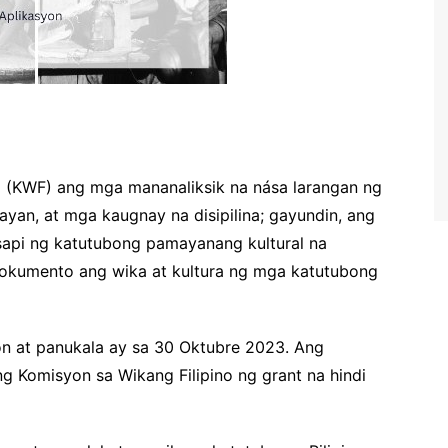
o (KWF) ang mga mananaliksik na nása larangan ng
sayan, at mga kaugnay na disipilina; gayundin, ang
sapi ng katutubong pamayanang kultural na
dokumento ang wika at kultura ng mga katutubong
on at panukala ay sa 30 Oktubre 2023. Ang
g Komisyon sa Wikang Filipino ng grant na hindi