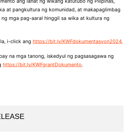
mento ang lahat ng wikang katutubo ng Pilipinas,
ka at pangkultura ng komunidad, at makapaglimbag
ng mga pag-aaral hinggil sa wika at kultura ng
a, i-click ang
https://bit.ly/KWFdokumentasyon2024.
gabay na mga tanong, iskedyul ng pagsasagawa ng
ng
https://bit.ly/KWFgrantDokumento
.
ELEASE