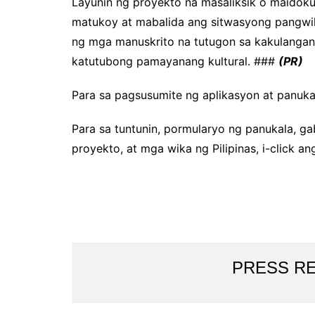
Layunin ng proyekto na masaliksik o maidoku
matukoy at mabalida ang sitwasyong pangwi
ng mga manuskrito na tutugon sa kakulangan 
katutubong pamayanang kultural. ###
(PR)
Para sa pagsusumite ng aplikasyon at panukal
Para sa tuntunin, pormularyo ng panukala, 
proyekto, at mga wika ng Pilipinas, i-click a
PRESS R