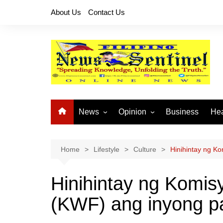
Skip
About Us
Contact Us
to
content
News
Opinion
Business
Hea
Local News
Let’s Talk About It
CO
National News
Buhay OFW
Home
Lifestyle
Culture
Hinihintay ng K
Cordillera News
Islam is the Solution
Hinihintay ng Komis
Provincial News
(KWF) ang inyong p