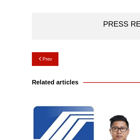
PRESS R
Post
Prev
navigation
Related articles