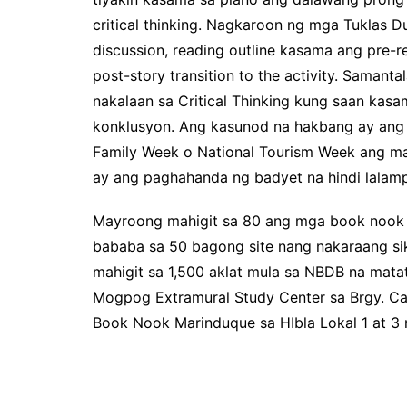
critical thinking. Nagkaroon ng mga Tuklas 
discussion, reading outline kasama ang pre-r
post-story transition to the activity. Saman
nakalaan sa Critical Thinking kung saan kas
konklusyon. Ang kasunod na hakbang ay ang 
Family Week o National Tourism Week ang mag
ay ang paghahanda ng badyet na hindi lalam
Mayroong mahigit sa 80 ang mga book nook 
bababa sa 50 bagong site nang nakaraang s
mahigit sa 1,500 aklat mula sa NBDB na mata
Mogpog Extramural Study Center sa Brgy. C
Book Nook Marinduque sa HIbla Lokal 1 at 