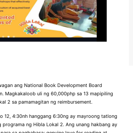
wagan ang National Book Development Board
. Magkakaloob uli ng 60,000php sa 13 mapipiling
kal 2 sa pamamagitan ng reimbursement.
o 12, 4:30nh hanggang 6:30ng ay mayroong tatlong
 programa ng Hibla Lokal 2. Ang unang hakbang ay
para sa pagbabasa: genuine love for reading at