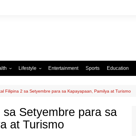
lth
Lifestyle
Entertainment
Sports
Education
VID-19
Tourism
Arts and Crafts
kal Filipina 2 sa Setyembre para sa Kapayapaan, Pamilya at Turismo
Culture
 2 sa Setyembre para sa
Fashion
a at Turismo
Home and Parenting