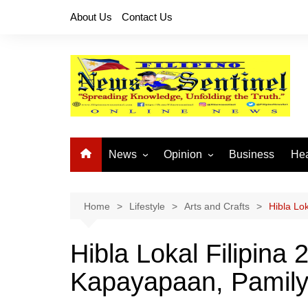
Skip
About Us
Contact Us
to
content
News
Opinion
Business
Hea
Local News
Let’s Talk About It
CO
National News
Buhay OFW
Home
Lifestyle
Arts and Crafts
Hibla Lo
Cordillera News
Islam is the Solution
Hibla Lokal Filipina
Provincial News
Kapayapaan, Pamily