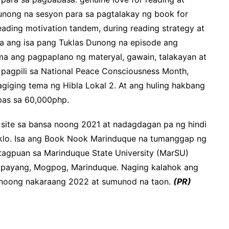
Dunong na sesyon para sa pagtalakay ng book for
eading motivation tandem, during reading strategy at
tala ang isa pang Tuklas Dunong na episode ang
ama ang pagpaplano ng materyal, gawain, talakayan at
pagpili sa National Peace Consciousness Month,
iging tema ng Hibla Lokal 2. At ang huling hakbang
pas sa 60,000php.
site sa bansa noong 2021 at nadagdagan pa ng hindi
iklo. Isa ang Book Nook Marinduque na tumanggap ng
tagpuan sa Marinduque State University (MarSU)
apayang, Mogpog, Marinduque. Naging kalahok ang
3 noong nakaraang 2022 at sumunod na taon.
(PR)