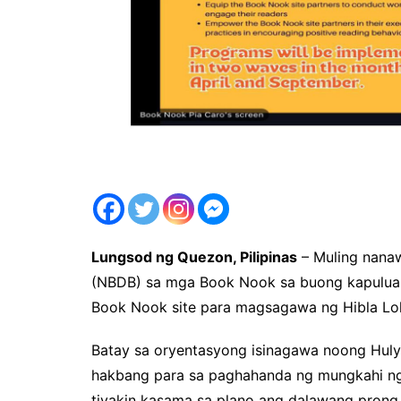
Lungsod ng Quezon, Pilipinas
– Muling nana
(NBDB) sa mga Book Nook sa buong kapuluan
Book Nook site para magsagawa ng Hibla Lo
Batay sa oryentasyong isinagawa noong Huly
hakbang para sa paghahanda ng mungkahi ng
tiyakin kasama sa plano ang dalawang prong 