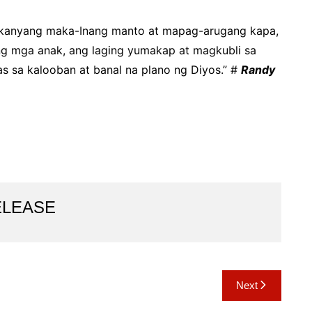
 kanyang maka-Inang manto at mapag-arugang kapa,
ng mga anak, ang laging yumakap at magkubli sa
as sa kalooban at banal na plano ng Diyos.” #
Randy
ELEASE
Next