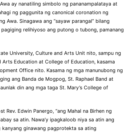
Awa ay nanatiling simbolo ng pananampalataya at
ahagi ng paggunita ng canonical coronation ng
lang Awa. Sinagawa ang “sayaw parangal” bilang
t pagiging relihiyoso ang putong o tubong, pamanang
e University, Culture and Arts Unit nito, sampu ng
d Arts Education at College of Education, kasama
opment Office nito. Kasama ng mga manunubong ng
aging ang Banda de Mogpog, St. Raphael Band at
unlak din ang mga taga St. Mary’s College of
st Rev. Edwin Panergo, “ang Mahal na Birhen ng
abay sa atin. Nawa’y ipagkaloob niya sa atin ang
g kanyang ginawang pagprotekta sa ating