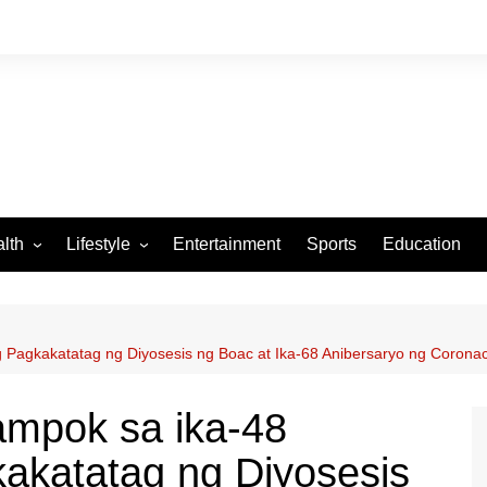
lth
Lifestyle
Entertainment
Sports
Education
VID-19
Tourism
Arts and Crafts
 Pagkakatatag ng Diyosesis ng Boac at Ika-68 Anibersaryo ng Corona
Culture
Fashion
ampok sa ika-48
Home and Parenting
akatatag ng Diyosesis