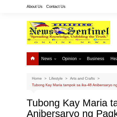
Skip
About Us
Contact Us
to
content
News
Opinion
Business
Hea
Local News
Let’s Talk About It
CO
National News
Buhay OFW
Home
Lifestyle
Arts and Crafts
Tubong Kay Maria tampok sa ika-48 Anibersaryo ng
Cordillera News
Islam is the Solution
Provincial News
Tubong Kay Maria t
Anibersaryo ng Pagk