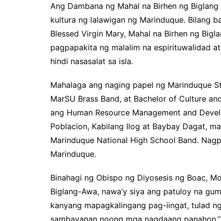
Ang Dambana ng Mahal na Birhen ng Biglang 
kultura ng lalawigan ng Marinduque. Bilang b
Blessed Virgin Mary, Mahal na Birhen ng Big
pagpapakita ng malalim na espirituwalidad a
hindi nasasalat sa isla.
Mahalaga ang naging papel ng Marinduque Stat
MarSU Brass Band, at Bachelor of Culture an
ang Human Resource Management and Devel
Poblacion, Kabilang Ilog at Baybay Dagat, m
Marinduque National High School Band. Nagpa
Marinduque.
Binahagi ng Obispo ng Diyosesis ng Boac, Mo
Biglang-Awa, nawa’y siya ang patuloy na gum
kanyang mapagkalingang pag-iingat, tulad n
sambayanan noong mga nagdaang panahon.”