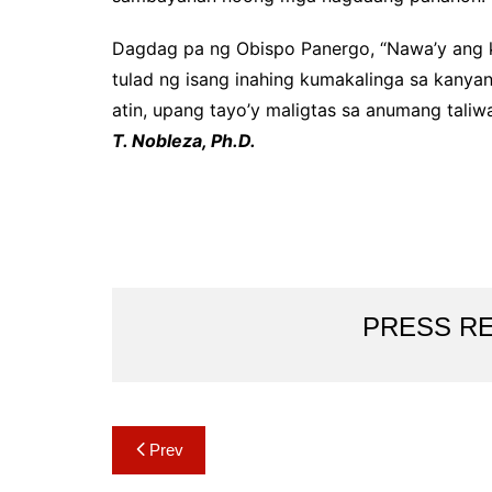
Dagdag pa ng Obispo Panergo, “Nawa’y ang
tulad ng isang inahing kumakalinga sa kanya
atin, upang tayo’y maligtas sa anumang taliw
T. Nobleza, Ph.D.
PRESS R
Post
Prev
navigation