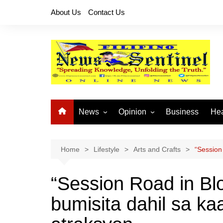
Skip
About Us
Contact Us
to
content
News
Opinion
Business
Hea
Local News
Let’s Talk About It
CO
National News
Buhay OFW
Home
Lifestyle
Arts and Crafts
“Session
Cordillera News
Islam is the Solution
“Session Road in Bl
Provincial News
bumisita dahil sa kaa