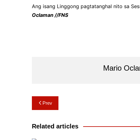
Ang isang Linggong pagtatanghal nito sa Se
Oclaman //FNS
Mario Ocl
Post
Prev
navigation
Related articles