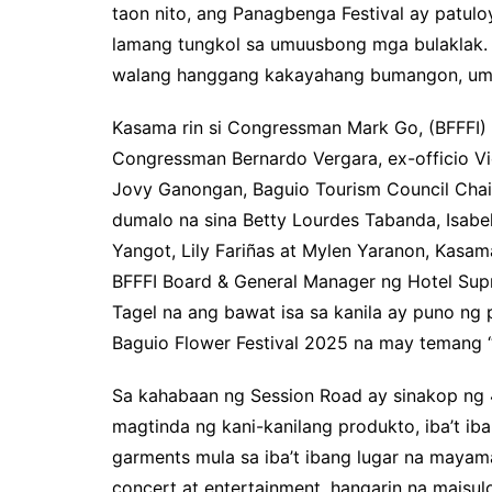
taon nito, ang Panagbenga Festival ay patulo
lamang tungkol sa umuusbong mga bulaklak. I
walang hanggang kakayahang bumangon, umu
Kasama rin si Congressman Mark Go, (BFFFI) 
Congressman Bernardo Vergara, ex-officio V
Jovy Ganongan, Baguio Tourism Council Chair
dumalo na sina Betty Lourdes Tabanda, Isab
Yangot, Lily Fariñas at Mylen Yaranon, Kasama
BFFFI Board & General Manager ng Hotel Supr
Tagel na ang bawat isa sa kanila ay puno ng
Baguio Flower Festival 2025 na may temang
Sa kahabaan ng Session Road ay sinakop ng 
magtinda ng kani-kanilang produkto, iba’t ib
garments mula sa iba’t ibang lugar na mayam
concert at entertainment, hangarin na mais