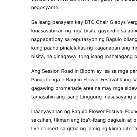
negosyante.
Sa isang panayam kay BTC Chair Gladys Verg
kinasasabikan ng mga bisita gayundin sa atin
nagpapatibay sa reputasyon ng Baguio bilang 
kung paano pinalalakas ng kaganapan ang m
bisita, na ginagawa itong isang mahalagang 
Ang Session Road in Bloom ay isa sa mga pa
Panagbenga o Baguio Flower Festival kung s
gagawing promenade area na may mga sidewal
tamasahin ang isang Linggong masasayang a
Inaanyayahan ng Baguio Flower Festival Found
saksihan, tikman ang iba’t-ibang pagkain at
live concert sa gitna ng lamig ng klima dito