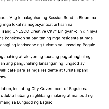
ara, “Ang kahalagahan ng Session Road in Bloom na
g mga lokal na negosyanteat artisan na
isang UNESCO Creative City,” Binigyan-diin din niya
ga koneksyon sa pagitan ng mga residente at mga
bahagi ng landscape ng turismo sa lunsod ng Baguio.
ngunahing atraksyon ng taunang pagtatanghal ng
aan ang pangunahing lansangan ng lungsod ay
k cafe para sa mga residente at turista upang
raw.
ation, Inc. at ng City Government of Baguio na
 produkto habang naglilibang makinig at manood ng
 lamang sa Lungsod ng Baguio.