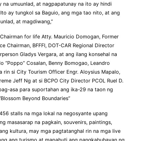
y na umuunlad, at nagpapatunay na ito ay hindi
to ay tungkol sa Baguio, ang mga tao nito, at ang
nlad, at magdiwang,”
Chairman for life Atty. Mauricio Domogan, Former
ice Chairman, BFFFI, DOT-CAR Regional Director
person Gladys Vergara, at ang ilang konsehal na
elo “Poppo” Cosalan, Benny Bomogao, Leandro
 rin si City Tourism Officer Engr. Aloysius Mapalo,
eme Jeff Ng at si BCPO City Director PCOL Ruel D.
 pag-asa para suportahan ang ika-29 na taon ng
 “Blossom Beyond Boundaries”
456 stalls na mga lokal na negosyante upang
ang masasarap na pagkain, souvenirs, paintings,
ang kultura, may mga pagtatanghal rin na mga live
ulong ang turismo at mapabuti ang pangkabuhayan ng