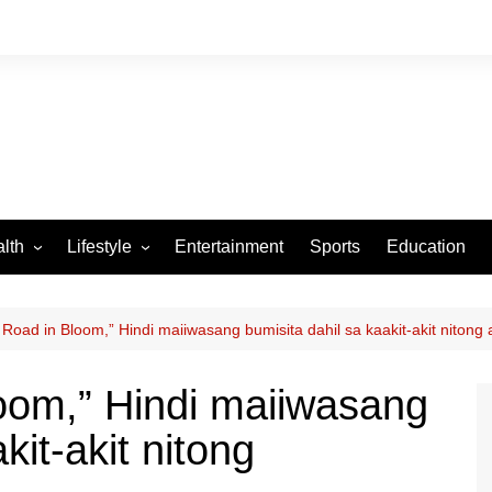
lth
Lifestyle
Entertainment
Sports
Education
VID-19
Tourism
Arts and Crafts
 Road in Bloom,” Hindi maiiwasang bumisita dahil sa kaakit-akit nitong
Culture
oom,” Hindi maiiwasang
Fashion
kit-akit nitong
Home and Parenting