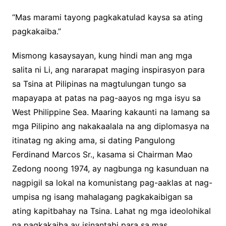
“Mas marami tayong pagkakatulad kaysa sa ating
pagkakaiba.”
Mismong kasaysayan, kung hindi man ang mga
salita ni Li, ang nararapat maging inspirasyon para
sa Tsina at Pilipinas na magtulungan tungo sa
mapayapa at patas na pag-aayos ng mga isyu sa
West Philippine Sea. Maaring kakaunti na lamang sa
mga Pilipino ang nakakaalala na ang diplomasya na
itinatag ng aking ama, si dating Pangulong
Ferdinand Marcos Sr., kasama si Chairman Mao
Zedong noong 1974, ay nagbunga ng kasunduan na
nagpigil sa lokal na komunistang pag-aaklas at nag-
umpisa ng isang mahalagang pagkakaibigan sa
ating kapitbahay na Tsina. Lahat ng mga ideolohikal
na pagkakaiba ay isinantabi para sa mas