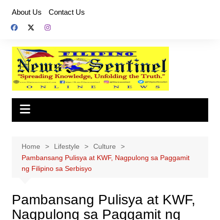
Skip
About Us
Contact Us
to
content
Home
Lifestyle
Culture
Pambansang Pulisya at KWF, Nagpulong sa Paggamit
ng Filipino sa Serbisyo
Pambansang Pulisya at KWF,
Nagpulong sa Paggamit ng