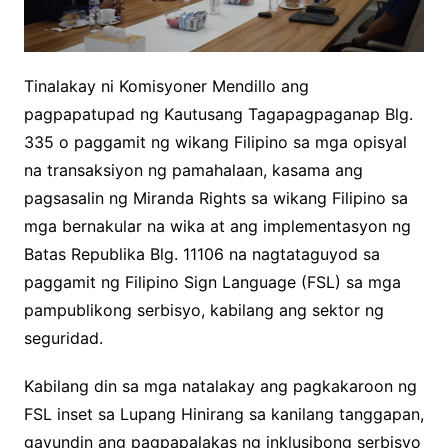
Tinalakay ni Komisyoner Mendillo ang
pagpapatupad ng Kautusang Tagapagpaganap Blg.
335 o paggamit ng wikang Filipino sa mga opisyal
na transaksiyon ng pamahalaan, kasama ang
pagsasalin ng Miranda Rights sa wikang Filipino sa
mga bernakular na wika at ang implementasyon ng
Batas Republika Blg. 11106 na nagtataguyod sa
paggamit ng Filipino Sign Language (FSL) sa mga
pampublikong serbisyo, kabilang ang sektor ng
seguridad.
Kabilang din sa mga natalakay ang pagkakaroon ng
FSL inset sa Lupang Hinirang sa kanilang tanggapan,
gayundin ang pagpapalakas ng inklusibong serbisyo