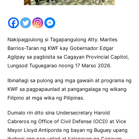
Nakipagpulong si Tagapangulong Atty. Marites
Barrios-Taran ng KWF kay Gobernador Edgar
Aglipay sa pagbisita sa Cagayan Provincial Capitol,
Lungsod Tuguegarao noong 17 Marso 2026.
Ibinahagi sa pulong ang mga gawain at programa ng
KWF sa pagpapaunlad at pangangalaga ng wikang
Filipino at mga wika ng Pilipinas.
Dumalo rin dito sina Undersecretary Harold
Cabreros ng Office of Civil Defense (OCD) at Vice
Mayor Lloyd Antiporda ng bayan ng Buguey upang
ibahagi ang pag-unlad at kalagayan ng Cagayan