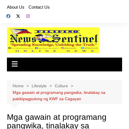
Skip
About Us
Contact Us
to
content
Home
Lifestyle
Culture
Mga gawain at programang pangwika, tinalakay sa
pakikipagpulong ng KWF sa Cagayan
Mga gawain at programang
pangwika, tinalakay sa