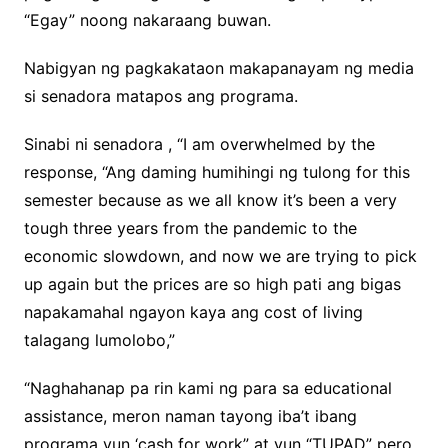
“Egay” noong nakaraang buwan.
Nabigyan ng pagkakataon makapanayam ng media
si senadora matapos ang programa.
Sinabi ni senadora , “I am overwhelmed by the
response, “Ang daming humihingi ng tulong for this
semester because as we all know it’s been a very
tough three years from the pandemic to the
economic slowdown, and now we are trying to pick
up again but the prices are so high pati ang bigas
napakamahal ngayon kaya ang cost of living
talagang lumolobo,”
“Naghahanap pa rin kami ng para sa educational
assistance, meron naman tayong iba’t ibang
programa yun ‘cash for work” at yun “TUPAD” pero