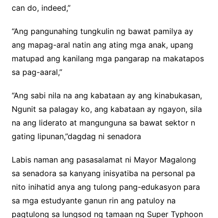
can do, indeed,”
“Ang pangunahing tungkulin ng bawat pamilya ay
ang mapag-aral natin ang ating mga anak, upang
matupad ang kanilang mga pangarap na makatapos
sa pag-aaral,”
“Ang sabi nila na ang kabataan ay ang kinabukasan,
Ngunit sa palagay ko, ang kabataan ay ngayon, sila
na ang liderato at mangunguna sa bawat sektor n
gating lipunan,”dagdag ni senadora
Labis naman ang pasasalamat ni Mayor Magalong
sa senadora sa kanyang inisyatiba na personal pa
nito inihatid anya ang tulong pang-edukasyon para
sa mga estudyante ganun rin ang patuloy na
pagtulong sa lungsod ng tamaan ng Super Typhoon