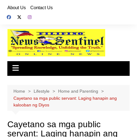
Skip
About Us
Contact Us
to
content
Home
Lifestyle
Home and Parenting
Cayetano sa mga public servant: Laging hanapin ang
kalooban ng Diyos
Cayetano sa mga public
servant: Laging hanapin ang