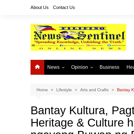
Skip
About Us
Contact Us
to
content
News
Opinion
Business
Hea
Local News
Let’s Talk About It
CO
National News
Buhay OFW
Home
Lifestyle
Arts and Crafts
Bantay K
Cordillera News
Islam is the Solution
Bantay Kultura, Pagt
Provincial News
Heritage & Culture