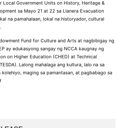
or Local Government Units on History, Heritage &
elopment sa Mayo 21 at 22 sa Llanera Evacuation
al na pamahalaan, lokal na historyador, cultural
.
owment Fund for Culture and Arts at nagbibigay ng
PCEP ay edukasyong sangay ng NCCA kaugnay ng
n on Higher Education (CHED) at Technical
TESDA). Lalong mahalaga ang kultura, lalo na sa
a kolehiyo, maging sa pamantasan, at pagbabago sa
#