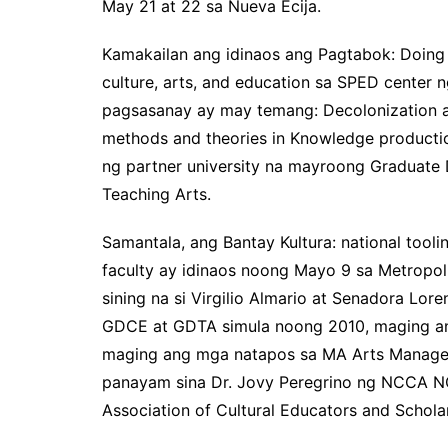
May 21 at 22 sa Nueva Ecija.
Kamakailan ang idinaos ang Pagtabok: Doing
culture, arts, and education sa SPED center 
pagsasanay ay may temang: Decolonization a
methods and theories in Knowledge productio
ng partner university na mayroong Graduate 
Teaching Arts.
Samantala, ang Bantay Kultura: national tooli
faculty ay idinaos noong Mayo 9 sa Metropo
sining na si Virgilio Almario at Senadora Lo
GDCE at GDTA simula noong 2010, maging ang
maging ang mga natapos sa MA Arts Manageme
panayam sina Dr. Jovy Peregrino ng NCCA N
Association of Cultural Educators and Schola