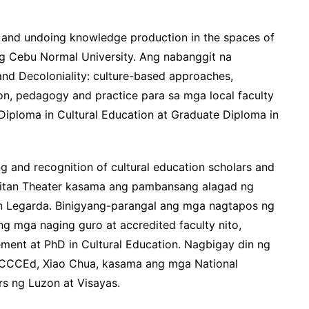
 and undoing knowledge production in the spaces of
ng Cebu Normal University. Ang nabanggit na
nd Decoloniality: culture-based approaches,
n, pedagogy and practice para sa mga local faculty
Diploma in Cultural Education at Graduate Diploma in
ng and recognition of cultural education scholars and
litan Theater kasama ang pambansang alagad ng
ren Legarda. Binigyang-parangal ang mga nagtapos ng
 mga naging guro at accredited faculty nito,
nt at PhD in Cultural Education. Nagbigay din ng
CCCEd, Xiao Chua, kasama ang mga National
rs ng Luzon at Visayas.