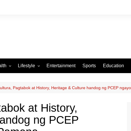
lth
Lifestyle
Entertainment
Sports
Education
VID-19
Tourism
Arts and Crafts
ultura, Pagtabok at History, Heritage & Culture handog ng PCEP ng
Culture
abok at History,
Fashion
 handog ng PCEP
Home and Parenting