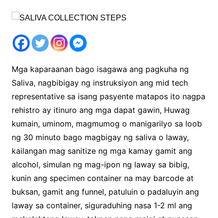
Mga kaparaanan bago isagawa ang pagkuha ng
Saliva, nagbibigay ng instruksiyon ang mid tech
representative sa isang pasyente matapos ito nagpa
rehistro ay itinuro ang mga dapat gawin, Huwag
kumain, uminom, magmumog o manigarilyo sa loob
ng 30 minuto bago magbigay ng saliva o laway,
kailangan mag sanitize ng mga kamay gamit ang
alcohol, simulan ng mag-ipon ng laway sa bibig,
kunin ang specimen container na may barcode at
buksan, gamit ang funnel, patuluin o padaluyin ang
laway sa container, siguraduhing nasa 1-2 ml ang