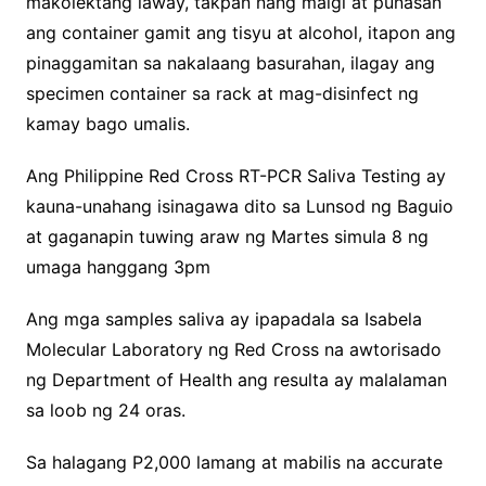
makolektang laway, takpan nang maigi at punasan
ang container gamit ang tisyu at alcohol, itapon ang
pinaggamitan sa nakalaang basurahan, ilagay ang
specimen container sa rack at mag-disinfect ng
kamay bago umalis.
Ang Philippine Red Cross RT-PCR Saliva Testing ay
kauna-unahang isinagawa dito sa Lunsod ng Baguio
at gaganapin tuwing araw ng Martes simula 8 ng
umaga hanggang 3pm
Ang mga samples saliva ay ipapadala sa Isabela
Molecular Laboratory ng Red Cross na awtorisado
ng Department of Health ang resulta ay malalaman
sa loob ng 24 oras.
Sa halagang P2,000 lamang at mabilis na accurate