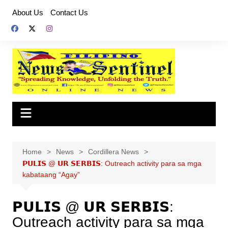
Skip
About Us
Contact Us
to
content
Home
News
Cordillera News
𝗣𝗨𝗟𝗜𝗦 @ 𝗨𝗥 𝗦𝗘𝗥𝗕𝗜𝗦: Outreach activity para sa mga
kabataang “Agay”
𝗣𝗨𝗟𝗜𝗦 @ 𝗨𝗥 𝗦𝗘𝗥𝗕𝗜𝗦:
Outreach activity para sa mga